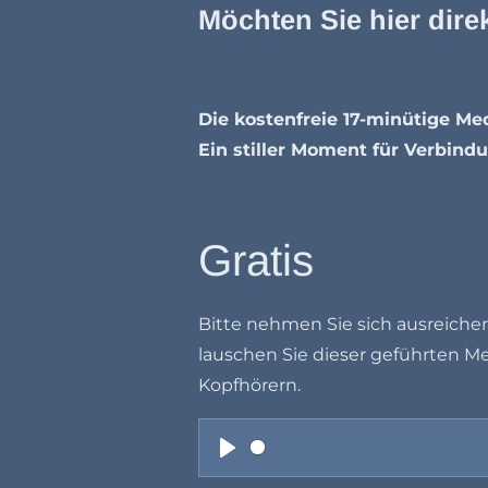
Möchten Sie hier dire
Die kostenfreie 17-minütige Med
Ein stiller Moment für Verbind
Gratis
Bitte nehmen Sie sich ausreichen
lauschen Sie dieser geführten M
Kopfhörern.
P