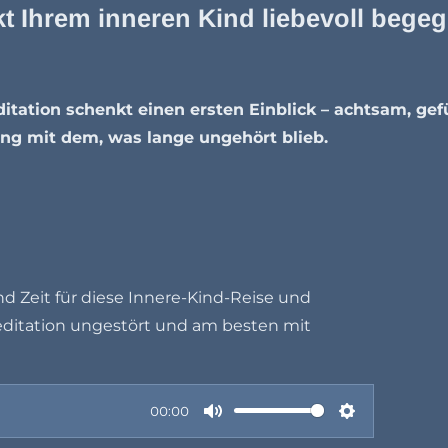
kt Ihrem inneren Kind liebevoll bege
itation schenkt einen ersten Einblick – achtsam, gef
ung mit dem, was lange ungehört blieb.
d Zeit für diese Innere-Kind-Reise und
editation ungestört und am besten mit
00:00
M
S